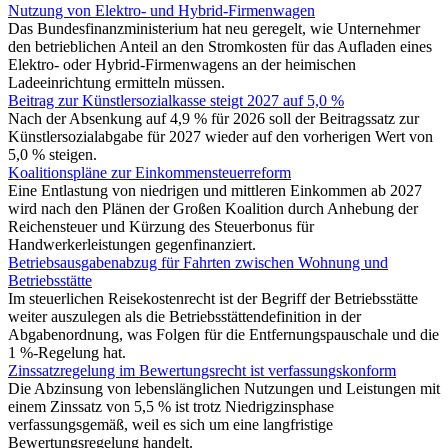
Nutzung von Elektro- und Hybrid-Firmenwagen
Das Bundesfinanzministerium hat neu geregelt, wie Unternehmer
den betrieblichen Anteil an den Stromkosten für das Aufladen eines
Elektro- oder Hybrid-Firmenwagens an der heimischen
Ladeeinrichtung ermitteln müssen.
Beitrag zur Künstlersozialkasse steigt 2027 auf 5,0 %
Nach der Absenkung auf 4,9 % für 2026 soll der Beitragssatz zur
Künstlersozialabgabe für 2027 wieder auf den vorherigen Wert von
5,0 % steigen.
Koalitionspläne zur Einkommensteuerreform
Eine Entlastung von niedrigen und mittleren Einkommen ab 2027
wird nach den Plänen der Großen Koalition durch Anhebung der
Reichensteuer und Kürzung des Steuerbonus für
Handwerkerleistungen gegenfinanziert.
Betriebsausgabenabzug für Fahrten zwischen Wohnung und
Betriebsstätte
Im steuerlichen Reisekostenrecht ist der Begriff der Betriebsstätte
weiter auszulegen als die Betriebsstättendefinition in der
Abgabenordnung, was Folgen für die Entfernungspauschale und die
1 %-Regelung hat.
Zinssatzregelung im Bewertungsrecht ist verfassungskonform
Die Abzinsung von lebenslänglichen Nutzungen und Leistungen mit
einem Zinssatz von 5,5 % ist trotz Niedrigzinsphase
verfassungsgemäß, weil es sich um eine langfristige
Bewertungsregelung handelt.